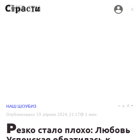
a
A
НАШ ШОУБИЗ
Опубликовано
19 апреля 2024, 21:17
1
мин.
Р
езко стало плохо: Любовь
Успенская обратилась к