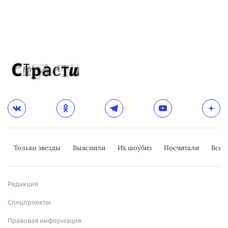
Только звезды
Выяснили
Их шоубиз
Посчитали
Всер
Редакция
Спецпроекты
Правовая информация