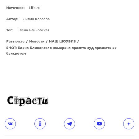
Источник:
Life.ru
Автор:
Лилия Караева
Тег:
Елена Блиновская
Passion.ru
/
Новости
/
НАШ ШОУБИЗ
/
SHOT: Елена Блиновская намерена просить суд признать ее
банкротом