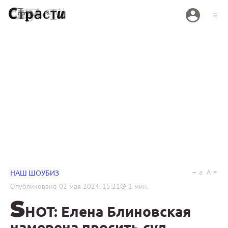
a
A
НАШ ШОУБИЗ
Опубликовано
02 мая 2024, 15:21
1
мин.
S
HOT: Елена Блиновская
намерена просить суд