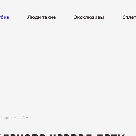
убиз
Люди такие
Эксклюзивы
Спле
Ещё
a
A
1
мин.