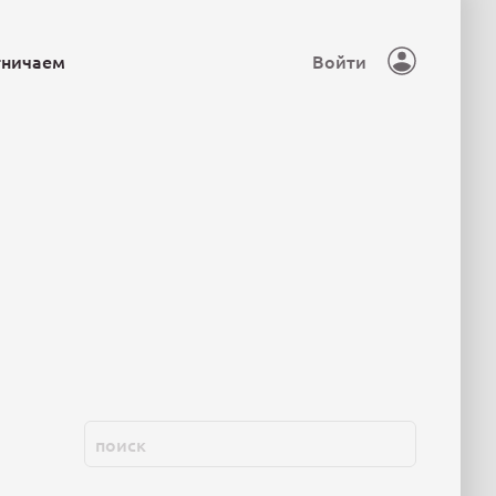
тничаем
Войти