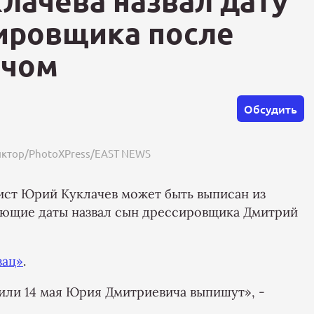
лачева назвал дату
ировщика после
ачом
Обсудить
иктор/PhotoXPress/EAST NEWS
ист Юрий Куклачев может быть выписан из
вующие даты назвал сын дрессировщика Дмитрий
зац»
.
3 или 14 мая Юрия Дмитриевича выпишут», -