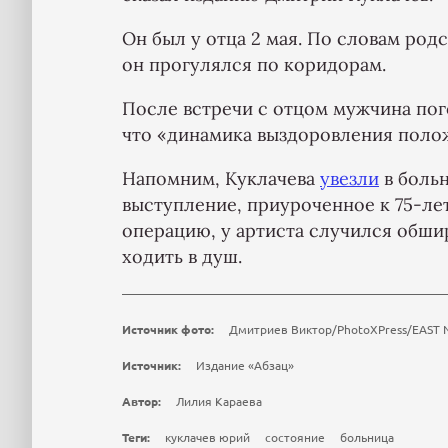
Он был у отца 2 мая. По словам род
он прогулялся по коридорам.
После встречи с отцом мужчина пог
что «динамика выздоровления поло
Напомним, Куклачева
увезли
в больн
выступление, приуроченное к 75-л
операцию, у артиста случился обши
ходить в душ.
Источник фото:
Дмитриев Виктор/PhotoXPress/EAST
Источник:
Издание «Абзац»
Автор:
Лилия Караева
Теги:
куклачев юрий
состояние
больница