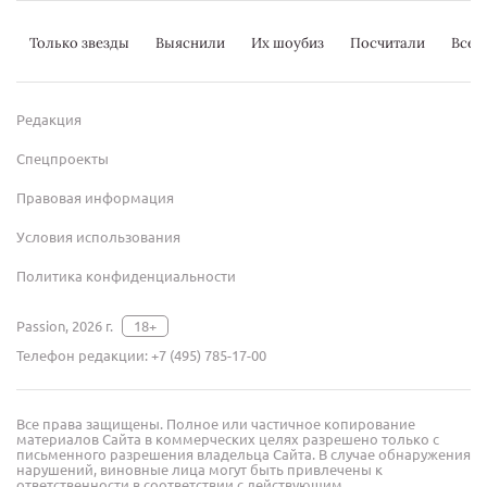
Только звезды
Выяснили
Их шоубиз
Посчитали
Всер
Редакция
Спецпроекты
Правовая информация
Условия использования
Политика конфиденциальности
Passion, 2026 г.
18+
Телефон редакции:
+7 (495) 785-17-00
Все права защищены. Полное или частичное копирование
материалов Сайта в коммерческих целях разрешено только с
письменного разрешения владельца Сайта. В случае обнаружения
нарушений, виновные лица могут быть привлечены к
ответственности в соответствии с действующим