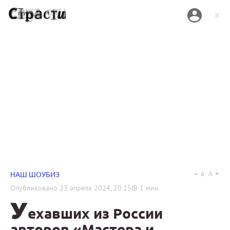
a
A
НАШ ШОУБИЗ
Опубликовано
23 апреля 2024, 20:25
1
мин.
У
ехавших из России
авторов «Мастера и