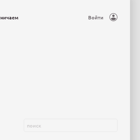
тничаем
Войти