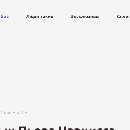
убиз
Люди такие
Эксклюзивы
Спле
Ещё
a
A
1
мин.