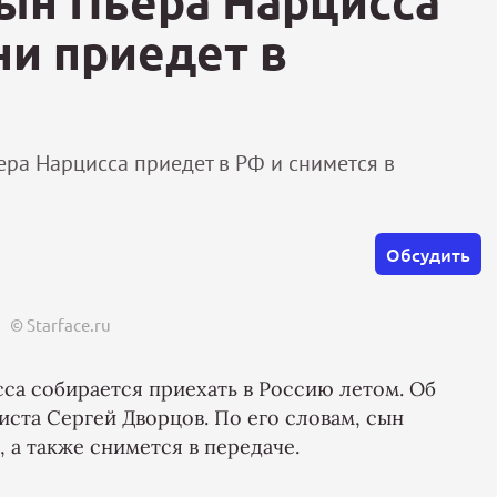
ын Пьера Нарцисса
ни приедет в
ера Нарцисса приедет в РФ и снимется в
Обсудить
© Starface.ru
са собирается приехать в Россию летом. Об
ста Сергей Дворцов. По его словам, сын
 а также снимется в передаче.