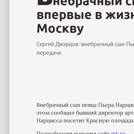
небрачный с
впервые в жиз
Москву
Сергей Дворцов: внебрачный сын Пь
передаче.
Внебрачный сын певца Пьера Нарцис
этом сообщил бывший директор арти
Нарцисса посетит Красную площадь,
Подробности выяснил сайт
mk.ru
.