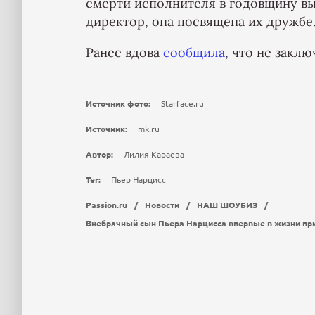
смерти исполнителя в годовщину в
директор, она посвящена их дружбе
Ранее вдова
сообщила
, что не закл
Источник фото:
Starface.ru
Источник:
mk.ru
Автор:
Лилия Караева
Тег:
Пьер Нарцисс
Passion.ru
/
Новости
/
НАШ ШОУБИЗ
/
Внебрачный сын Пьера Нарцисса впервые в жизни пр