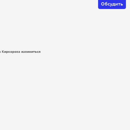
Обсудить
а Киркорова извиниться