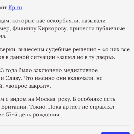
айт
Kp.ru
.
цам, которые нас оскорбляли, называли
имер, Филиппу Киркорову, принести публичные
на.
верки, вынесены судебные решения – «о них все
в в данной ситуации «зашел не в ту дверь».
023 года было заключено медиативное
и Славу. Что именно они включали, не
й, «вопрос закрыт».
м с видом на Москва-реку. В особняке есть
 Британии, Токио. Пока артист не справлял
ме 57-й день рождения.