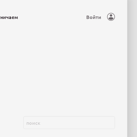
тничаем
Войти