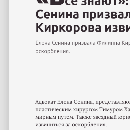
се знают»:
Сенина призва
Киркорова изв
Елена Сенина призвала Филиппа Кир
оскорбления.
Адвокат Елена Сенина, представляю
пластическим хирургом Тимуром Ха
мирным путем. Также звездный юри
извиниться за оскорбления.