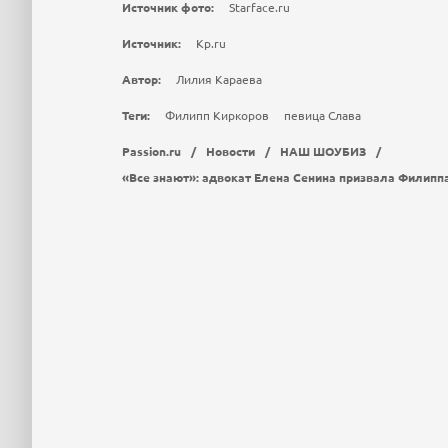
Источник фото:
Starface.ru
Источник:
Kp.ru
Автор:
Лилия Караева
Теги:
Филипп Киркоров
певица Слава
Passion.ru
/
Новости
/
НАШ ШОУБИЗ
/
«Все знают»: адвокат Елена Сенина призвала Филипп