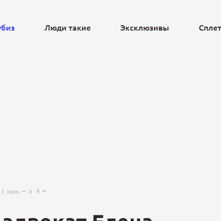
убиз
Люди такие
Эксклюзивы
Спле
Ещё
a
A
1
мин.