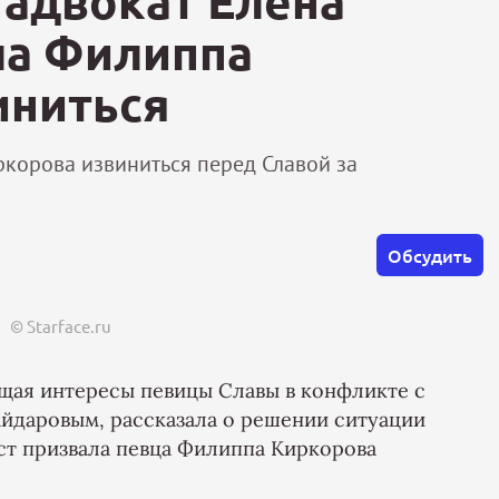
 адвокат Елена
ла Филиппа
иниться
корова извиниться перед Славой за
Обсудить
© Starface.ru
щая интересы певицы Славы в конфликте с
йдаровым, рассказала о решении ситуации
ст призвала певца Филиппа Киркорова