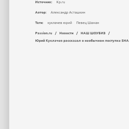
Источник:
Kp.ru
Автор:
Александр Асташкин
Теги:
куклачев юрий
Певец Шаман
Passion.ru
/
Новости
/
НАШ ШОУБИЗ
/
Юрий Куклачев рассказал о необычном поступке SH