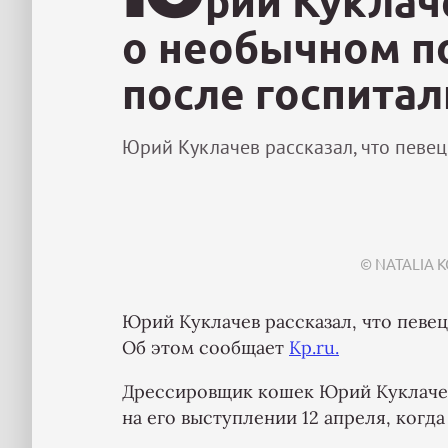
рий Куклач
о необычном п
после госпита
Юрий Куклачев рассказал, что певе
© NATALIA 
Юрий Куклачев рассказал, что певе
Об этом сообщает
Kp.ru.
Дрессировщик кошек Юрий Куклачев
на его выступлении 12 апреля, когда