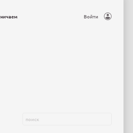
тничаем
Войти