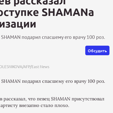
ев рассказал
оступке SHAMANa
лизации
ц SHAMAN подарил спасшему его врачу 100 роз.
Обсудить
KOLESNIKOVA/AFP/East News
ц SHAMAN подарил спасшему его врачу 100 роз.
 рассказал, что певец SHAMAN присутствовал
 артисту внезапно стало плохо.