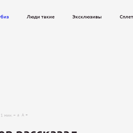
убиз
Люди такие
Эксклюзивы
Спле
Ещё
a
A
1
мин.