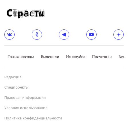
Только звезды
Выяснили
Их шоубиз
Посчитали
Всер
Редакция
Спецпроекты
Правовая информация
Условия использования
Политика конфиденциальности