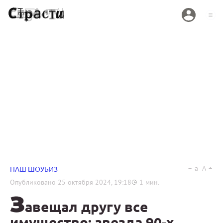
a
A
НАШ ШОУБИЗ
Опубликовано
25 октября 2024, 19:18
1
мин.
З
авещал другу все
имущество: звезда 90-х