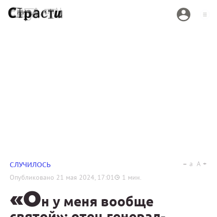
a
A
СЛУЧИЛОСЬ
Опубликовано
21 мая 2024, 17:01
1
мин.
«О
н у меня вообще
святой»: отец генерал-