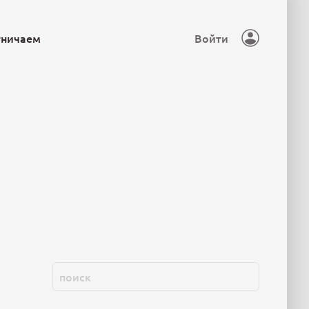
тничаем
Войти