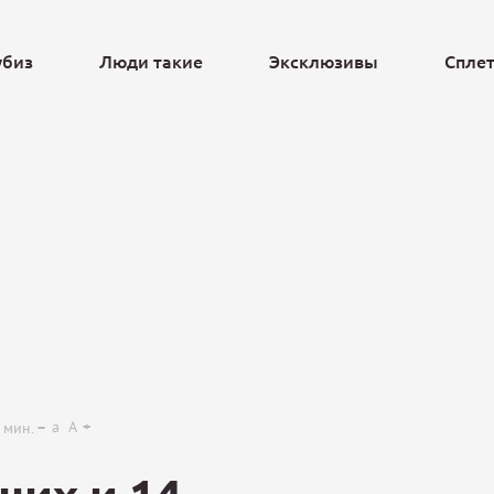
убиз
Люди такие
Эксклюзивы
Спле
Ещё
a
A
мин.