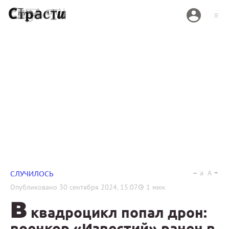
a
A
СЛУЧИЛОСЬ
Опубликовано
30 сентября 2024, 15:07
1
мин.
В
квадроцикл попал дрон:
военкор «Известий» ранен в