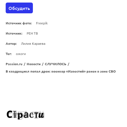
Обсудить
Источник фото:
Freepik
Источник:
РЕН ТВ
Автор:
Лилия Караева
Тег:
ожоги
Passion.ru
/
Новости
/
СЛУЧИЛОСЬ
/
В квадроцикл попал дрон: военкор «Известий» ранен в зоне СВО