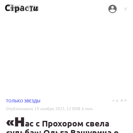
a
A
ТОЛЬКО ЗВЕЗДЫ
Опубликовано
19 ноября 2025, 12:00
6
мин.
«Н
ас с Прохором свела
судьба»: Ольга Вашурина о