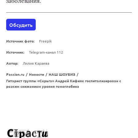
заболевания.
Обсудить
Источник фото:
Freepik
Источник:
Telegram-канал 112
Автор:
Лилия Караева
Passion.ru
/
Новости
/
НАШ ШОУБИЗ
/
Гитарист группы «Серьга» Андрей Кифияк госпитализирован с
резким снижением уровня гемоглобина