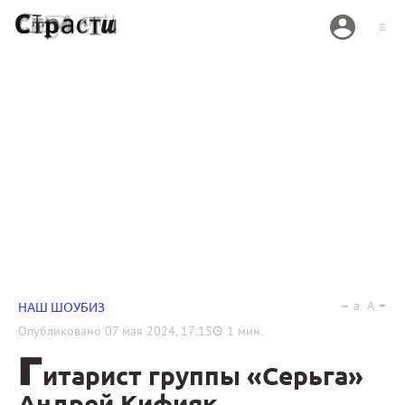
a
A
НАШ ШОУБИЗ
Опубликовано
07 мая 2024, 17:15
1
мин.
Г
итарист группы «Серьга»
Андрей Кифияк