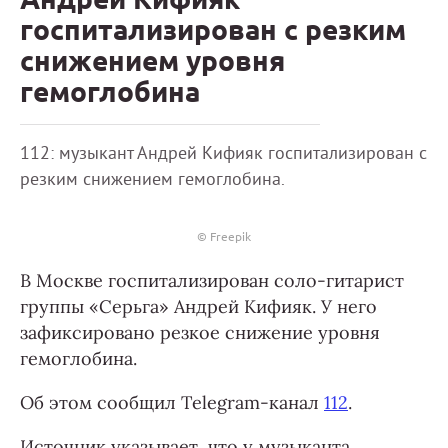
госпитализирован с резким
снижением уровня
гемоглобина
112: музыкант Андрей Кифияк госпитализирован с
резким снижением гемоглобина.
© Freepik
В Москве госпитализирован соло-гитарист
группы «Серьга» Андрей Кифияк. У него
зафиксировано резкое снижение уровня
гемоглобина.
Об этом сообщил Telegram-канал
112
.
Источник указывает, что у музыканта