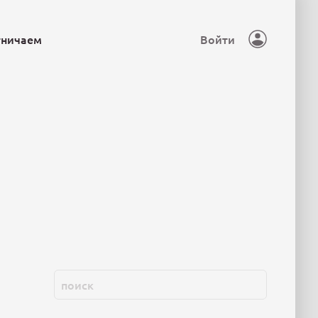
тничаем
Войти