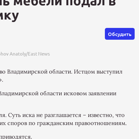
ь мебели подал в
мку
Обсудить
hov Anatoly/East News
 во Владимирской области. Истцом выступил
».
Владимирской области исковом заявлении
я. Суть иска не разглашается – известно, что
ких споров по гражданским правоотношениям.
приводятся.