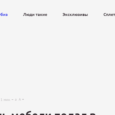
убиз
Люди такие
Эксклюзивы
Спле
Ещё
a
A
1
мин.