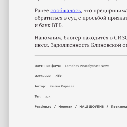
Ранее
сообщалось
, что предприним
обратиться в суд с просьбой призн
и банк ВТБ.
Напомним, блогер находится в СИЗО
июля. Задолженность Блиновской оце
Источник фото:
Lomohov Anatoly/East News
Источник:
aif.ru
Автор:
Лилия Караева
Тег:
иск
Passion.ru
/
Новости
/
НАШ ШОУБИЗ
/
Производ