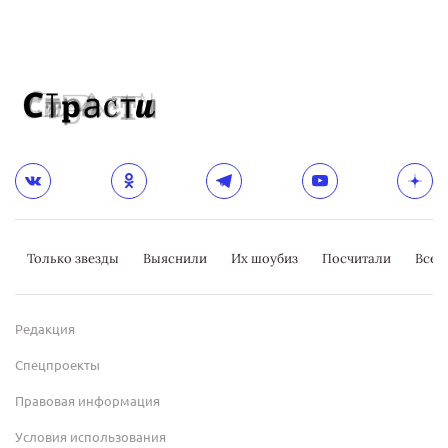
Только звезды
Выяснили
Их шоубиз
Посчитали
Всер
Редакция
Спецпроекты
Правовая информация
Условия использования