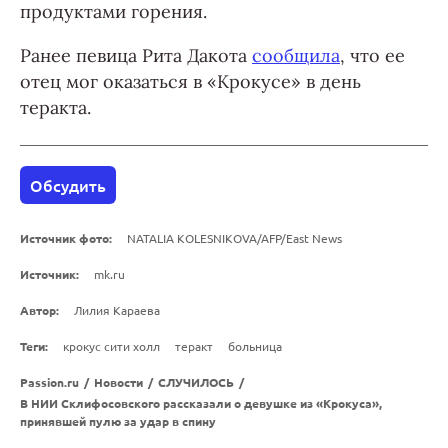
продуктами горения.
Ранее певица Рита Дакота
сообщила
, что ее
отец мог оказаться в «Крокусе» в день
теракта.
Обсудить
Источник фото:
NATALIA KOLESNIKOVA/AFP/East News
Источник:
mk.ru
Автор:
Лилия Караева
Теги:
крокус сити холл
теракт
больница
Passion.ru
/
Новости
/
СЛУЧИЛОСЬ
/
В НИИ Склифосовского рассказали о девушке из «Крокуса»,
принявшей пулю за удар в спину