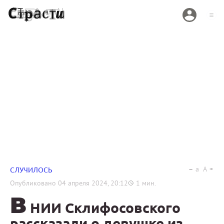
a
A
СЛУЧИЛОСЬ
Опубликовано
04 апреля 2024, 20:12
1
мин.
В
НИИ Склифосовского
рассказали о девушке из